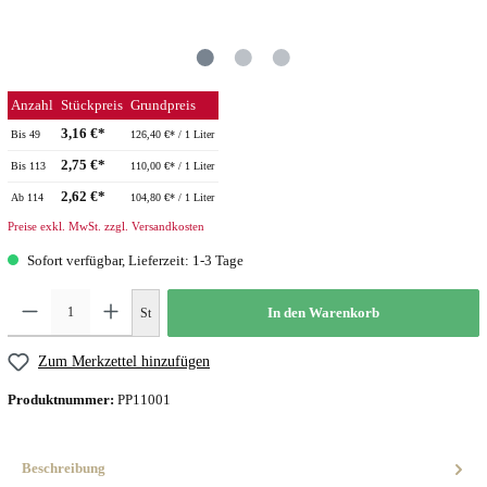
Anzahl
Stückpreis
Grundpreis
3,16 €*
Bis
49
126,40 €* / 1 Liter
2,75 €*
Bis
113
110,00 €* / 1 Liter
2,62 €*
Ab
114
104,80 €* / 1 Liter
Preise exkl. MwSt. zzgl. Versandkosten
Sofort verfügbar, Lieferzeit: 1-3 Tage
St
In den Warenkorb
Zum Merkzettel hinzufügen
Produktnummer:
PP11001
Beschreibung