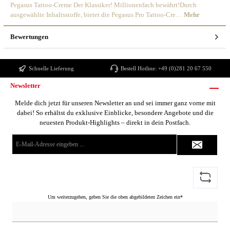
Pegasus Tattoo-Creme Der Klassiker! Millionenfach bewährt!Durch
ausgewählte Inhaltsstoffe, bietet die Pegasus Pro Tattoo-Cre…
Mehr
Bewertungen
Schnelle Lieferung
Bestell Hotline:
+49 (0)281 20 67 550
Newsletter
Melde dich jetzt für unseren Newsletter an und sei immer ganz vorne mit
dabei! So erhältst du exklusive Einblicke, besondere Angebote und die
neuesten Produkt-Highlights – direkt in dein Postfach.
E-
Mail-
Adresse*
Um weiterzugehen, geben Sie die oben abgebildeten Zeichen ein*