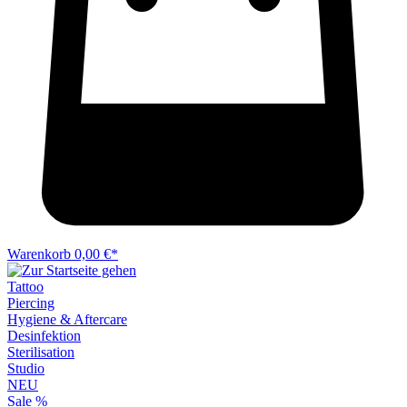
Warenkorb
0,00 €*
Tattoo
Piercing
Hygiene & Aftercare
Desinfektion
Sterilisation
Studio
NEU
Sale %