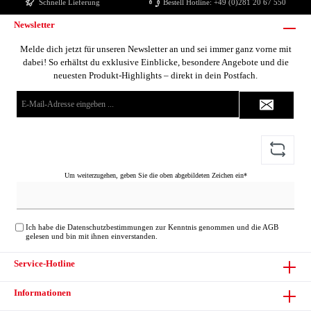
Schnelle Lieferung
Bestell Hotline:
+49 (0)281 20 67 550
Newsletter
Melde dich jetzt für unseren Newsletter an und sei immer ganz vorne mit
dabei! So erhältst du exklusive Einblicke, besondere Angebote und die
neuesten Produkt-Highlights – direkt in dein Postfach.
E-
Mail-
Adresse*
Um weiterzugehen, geben Sie die oben abgebildeten Zeichen ein*
Ich habe die
Datenschutzbestimmungen
zur Kenntnis genommen und die
AGB
gelesen und bin mit ihnen einverstanden.
Service-Hotline
Informationen