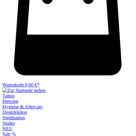
Warenkorb
0,00 €*
Tattoo
Piercing
Hygiene & Aftercare
Desinfektion
Sterilisation
Studio
NEU
Sale %