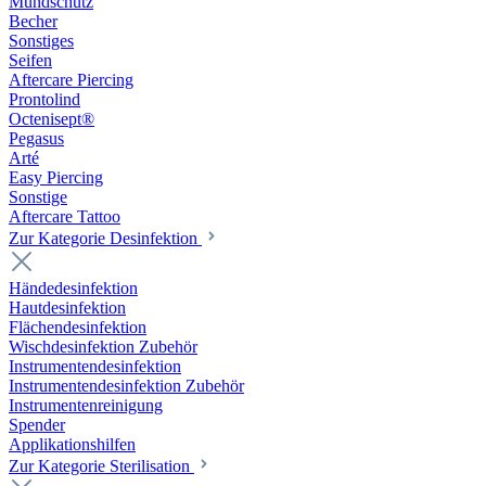
Mundschutz
Becher
Sonstiges
Seifen
Aftercare Piercing
Prontolind
Octenisept®
Pegasus
Arté
Easy Piercing
Sonstige
Aftercare Tattoo
Zur Kategorie Desinfektion
Händedesinfektion
Hautdesinfektion
Flächendesinfektion
Wischdesinfektion Zubehör
Instrumentendesinfektion
Instrumentendesinfektion Zubehör
Instrumentenreinigung
Spender
Applikationshilfen
Zur Kategorie Sterilisation