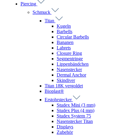
Piercing
Schmuck
Titan
Kugeln
Barbells
Circular Barbells
Bananen
Labrets
Closure Ring
Segmentringe
Lippenbändchen
Nasenstecker
Dermal Anchor
Skindiver
Titan 18K vergoldet
Bioplast®
Erstohrstecker
Studex Mini (3 mm)
Studex Plus (4 mm)
Studex System 75
Nasenstecker Titan
Displays
Zubehör