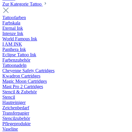
Zur Kategorie Tattoo
Tattoofarben
Farbskala
Eternal Ink
Intenze Ink
World Famous Ink
I AM INK
Panthera Ink
Eclipse Tattoo Ink
Farbenzubehör
Tattoonadeln
Cheyenne Safety Cartridges
Kwadron Cartridges
Magic Moon Cartridges
Mast Pro 2 Cartridges
Stencil & Zubehör
Stencil
Hautreiniger
Zeichenbedarf
Transferpapier
Stencilzubehör
Pflegeprodukte
Vaseline