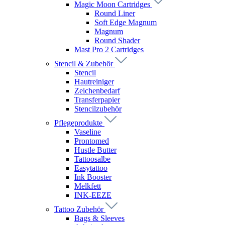
Magic Moon Cartridges
Round Liner
Soft Edge Magnum
Magnum
Round Shader
Mast Pro 2 Cartridges
Stencil & Zubehör
Stencil
Hautreiniger
Zeichenbedarf
Transferpapier
Stencilzubehör
Pflegeprodukte
Vaseline
Prontomed
Hustle Butter
Tattoosalbe
Easytattoo
Ink Booster
Melkfett
INK-EEZE
Tattoo Zubehör
Bags & Sleeves