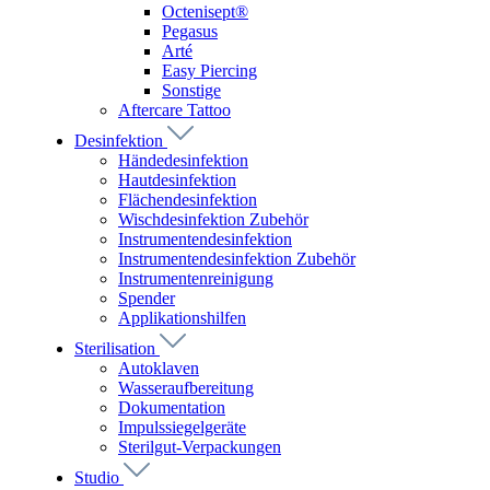
Octenisept®
Pegasus
Arté
Easy Piercing
Sonstige
Aftercare Tattoo
Desinfektion
Händedesinfektion
Hautdesinfektion
Flächendesinfektion
Wischdesinfektion Zubehör
Instrumentendesinfektion
Instrumentendesinfektion Zubehör
Instrumentenreinigung
Spender
Applikationshilfen
Sterilisation
Autoklaven
Wasseraufbereitung
Dokumentation
Impulssiegelgeräte
Sterilgut-Verpackungen
Studio