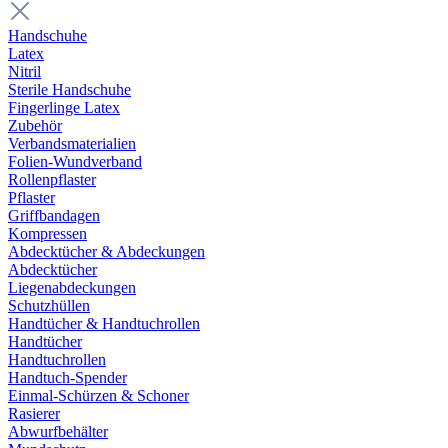
Handschuhe
Latex
Nitril
Sterile Handschuhe
Fingerlinge Latex
Zubehör
Verbandsmaterialien
Folien-Wundverband
Rollenpflaster
Pflaster
Griffbandagen
Kompressen
Abdecktücher & Abdeckungen
Abdecktücher
Liegenabdeckungen
Schutzhüllen
Handtücher & Handtuchrollen
Handtücher
Handtuchrollen
Handtuch-Spender
Einmal-Schürzen & Schoner
Rasierer
Abwurfbehälter