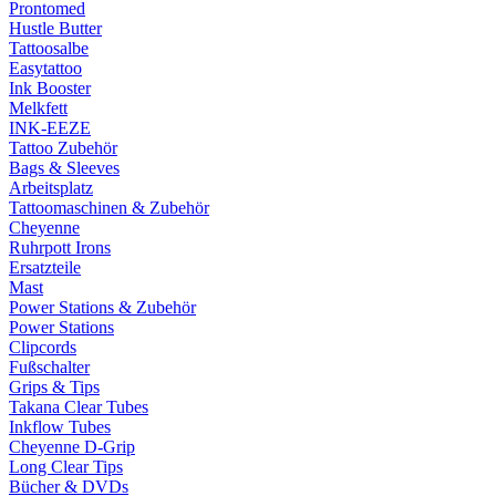
Prontomed
Hustle Butter
Tattoosalbe
Easytattoo
Ink Booster
Melkfett
INK-EEZE
Tattoo Zubehör
Bags & Sleeves
Arbeitsplatz
Tattoomaschinen & Zubehör
Cheyenne
Ruhrpott Irons
Ersatzteile
Mast
Power Stations & Zubehör
Power Stations
Clipcords
Fußschalter
Grips & Tips
Takana Clear Tubes
Inkflow Tubes
Cheyenne D-Grip
Long Clear Tips
Bücher & DVDs