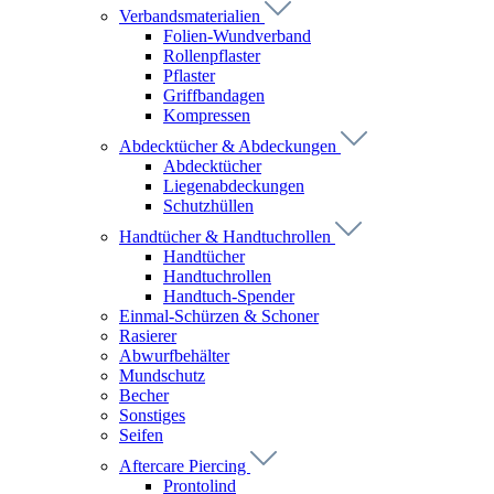
Verbandsmaterialien
Folien-Wundverband
Rollenpflaster
Pflaster
Griffbandagen
Kompressen
Abdecktücher & Abdeckungen
Abdecktücher
Liegenabdeckungen
Schutzhüllen
Handtücher & Handtuchrollen
Handtücher
Handtuchrollen
Handtuch-Spender
Einmal-Schürzen & Schoner
Rasierer
Abwurfbehälter
Mundschutz
Becher
Sonstiges
Seifen
Aftercare Piercing
Prontolind