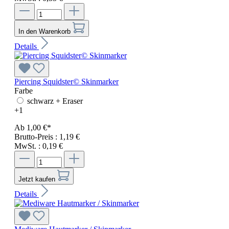
In den Warenkorb
Details
Piercing Squidster© Skinmarker
Farbe
schwarz + Eraser
+
1
Ab
1,00 €*
Brutto-Preis : 1,19 €
MwSt. : 0,19 €
Jetzt kaufen
Details