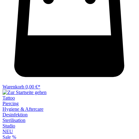
Warenkorb
0,00 €*
Tattoo
Piercing
Hygiene & Aftercare
Desinfektion
Sterilisation
Studio
NEU
Sale %